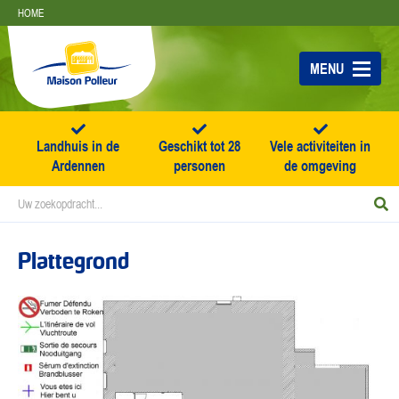
Skip
HOME
to
content
MENU
Landhuis in de
Geschikt tot 28
Vele activiteiten in
Ardennen
personen
de omgeving
Zoek
Z
naar:
Plattegrond