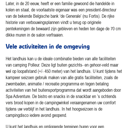
Later, in de 20 eeuw, heeft er een familie gewoond die handelde in
kolen en staal, de voorlaatste eigenaar was een president-directeur
van de bekende Belgische bank ‘de Generale’ (nu Fortis). De rijke
historie van verbouwingsplannen vindt u terug op originele
pentekeningen de bewaard zijn gebleven en heden ten dage de 70 cm
dikke muren in de salon verfraaien.
Vele activiteiten in de omgeving
Het landhuis kan u de ideale combinatie bieden van alle faciliteiten
van camping Polleur. Deze ligt buiten gezichts- en gehoor-veld maar
wel op loopafstand (+/- 450 meter) van het landhuis. U kunt tijdens het
kampeer seizoen gebruik maken van alle gratis faciliteiten, zoals de
zwembaden, animatie / recreatie programma en tegen betaling
activiteiten van het buitensportprogramma dat wordt aangeboden door
Spa Adventure. De bistro en snacks in de snackbar en ’s ochtends
vers brood kopen in de campingwinkel veraangenamen uw comfort
tijdens uw verblijf in het landhuis. In het hoogseizoen is de
campingdisco iedere avond geopend.
U kunt het landhuis en omliggende terreinen huren voor een