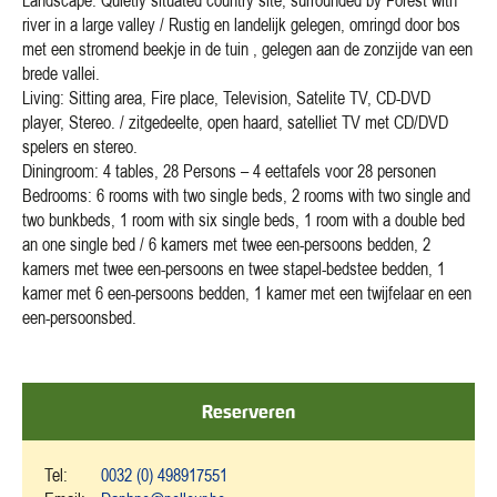
Landscape: Quietly situated country site, surrounded by Forest with
river in a large valley / Rustig en landelijk gelegen, omringd door bos
met een stromend beekje in de tuin , gelegen aan de zonzijde van een
brede vallei.
Living: Sitting area, Fire place, Television, Satelite TV, CD-DVD
player, Stereo. / zitgedeelte, open haard, satelliet TV met CD/DVD
spelers en stereo.
Diningroom: 4 tables, 28 Persons – 4 eettafels voor 28 personen
Bedrooms: 6 rooms with two single beds, 2 rooms with two single and
two bunkbeds, 1 room with six single beds, 1 room with a double bed
an one single bed / 6 kamers met twee een-persoons bedden, 2
kamers met twee een-persoons en twee stapel-bedstee bedden, 1
kamer met 6 een-persoons bedden, 1 kamer met een twijfelaar en een
een-persoonsbed.
Reserveren
Tel:
0032 (0) 498917551